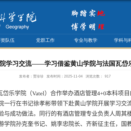
师资队伍
党群工作
专业与教学
学科与
院学习交流——学习借鉴黄山学院与法国瓦岱乐
发布者：贾珍珍
发布时间：2025-11-04
浏览次数：
917
岱乐学院（
Vatel
）合作举办酒店管理
4+0
本科项目
院一行在书记徐孝彬带领下赴黄山学院开展学习交
验与成功做法。同行的有酒店管理专业负责人周其
游学院孙克奎书记、姚李忠院长、齐新征主任，国