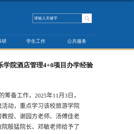
科研
学生工作
公共服务
学院酒店管理4+0项目办学经验
的筹备工作，
2025
年
11
月
3
日，
流活动，重点学习该校旅游学院
楼教授、谢园方老师、汤傅佳老
教院殷猛院长、邓敏老师给予了