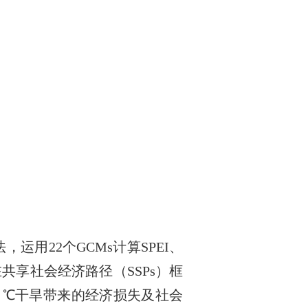
法，运用
22
个
GCMs
计算
SPEI
、
在共享社会经济路径（
SSPs
）框
0
℃
干旱带来的经济损失及社会