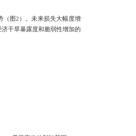
势（图
2
）。未来损失大幅度增
经济干旱暴露度和脆弱性增加的