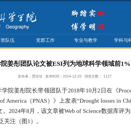
师资队伍
党群工作
专业与教学
学科与
院姜彤团队论文被ESI列为地球科学领域前1
发布者：贾珍珍
发布时间：2024-12-25
浏览次数：
1127
学院姜彤院长带领团队于
2018
年
10
月
2
日在
《
Proc
 of America
（
PNAS
）》上发表“
Drought losses in Ch
文。
2024
年
8
月，该文章被
Web of Science
数据库评为
泛关注
（图
1
）
。