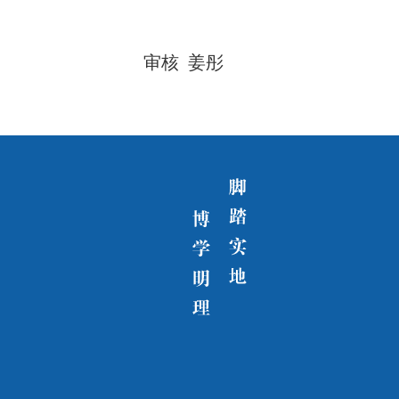
审核 姜彤