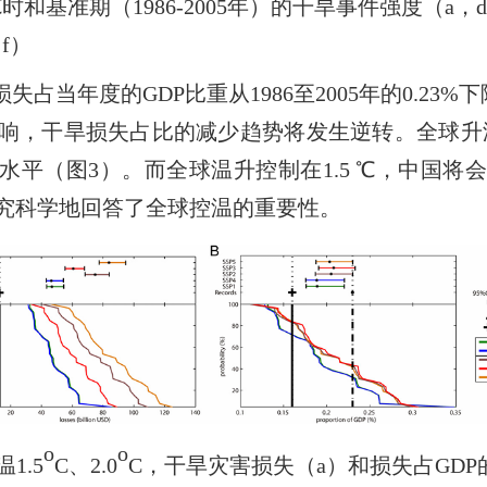
℃
时和基准期（
1986-2005
年）的干旱事件强度（
a
，
d
，
f
）
损失占当年度的
GDP
比重从
1986
至
2005
年的
0.23%
下
响，干旱损失占比的减少趋势将发生逆转。全球升
水平（图
3
）。而全球温升控制在
1.5
℃
，中国将
究科学地回答了全球控温的重要性。
o
o
温
1.5
C
、
2.0
C
，干旱灾害损失（
a
）和损失占
GDP