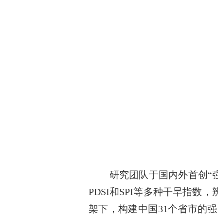
研究团队于国内外首创
“
PDSI
和
SPI
等多种干旱指数，
架下，构建中国
31
个省市的强