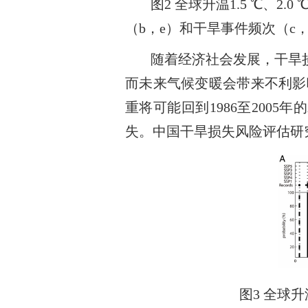
图
2
全球升温
1.5
℃
、
2.0
（
b
，
e
）和干旱事件频次（
c
随着经济社会发展，干旱
而未来气候变暖会带来不利影
重将可能回到
1986
至
2005
年的
失。中国干旱损失风险评估研
图
3
全球升