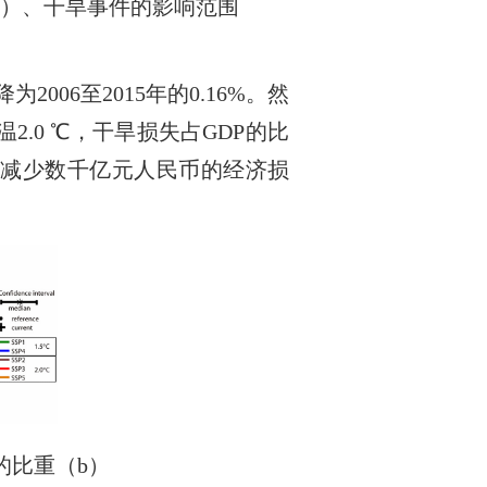
）、干旱事件的影响范围
降为
2006
至
2015
年的
0.16%
。然
温
2.0
℃
，干旱损失占
GDP
的比
会减少数千亿元人民币的经济损
的比重（
b
）