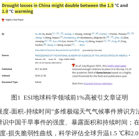
图
1 ESI
地球科学领域前
1%
高被引文章证明
强度
-
面积
-
持续时间”多维极端天气气候事件辨识方
辨识中国干旱事件的强度、暴露面积和持续时间；
度
-
损失脆弱性曲线，科学评估全球升温
1.5
℃
和
2.