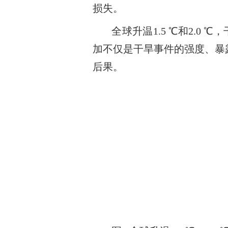
损失。
全球升温
1.5
℃
和
2.0
℃
，
加不仅是干旱事件的强度、暴
后果。